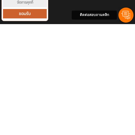
ผลงาน
จัดการคุกกี้
รีวิวลูกค้า
ยอมรับ
ติดต่อสอบถามคลิก
ติดต่อเรา
รายการแนะนำ
Copyright © 2026 www.techarataccounting.com. All Rights Reserved
ทำเว็บไซต์
by