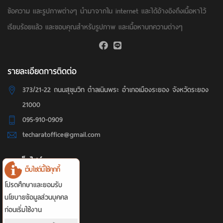
ข้อความ และรูปภาพต่างๆ นำมาจากใน internet และได้อ้างอิงถึงเนื้อหาไว้
เรียบร้อยแล้ว และขอบคุณสำหรับรูปภาพ และเนื้อหาบทความต่างๆ
รายละเอียดการติดต่อ
373/21-22 ถนนสุขุมวิท ตำลเนินพระ อำเภอเมืองระยอง จังหวัดระยอง
21000
095-910-0909
techaratoffice@gmail.com
เมนูเว็บไซต์
เว็บไซต์นี้ใช้คุกกี้
หน้าหลัก
โปรดศึกษาและยอมรับ
รายการทั้งหมด
นโยบายข้อมูลส่วนบุคคล
เกี่ยวกับเรา
ก่อนเริ่มใช้งาน