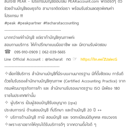
สนใจใช้ PEAK - โปรแกรมบัญชีออนไลน์ PEAKaccount.com ฟีเจอร์ดีๆ ตัว
ช่วยด้านบัญชีของธุรกิจ สามารถติดต่อเรา พร้อมรับส่วนลดสุดพิเศษค่า
โปรแกรม !!!
#peak #peakpartner #techarataccounting
---------------------------------------
มากกว่าแค่ทำบัญชี แต่เราทำบัญชีคุณภาพค่ะ
สอบถามบริการ ให้คำปรึกษาแบบมืออาชีพ และ มีความรับผิดชอบ
☎︎ 095-910-0909 | 062-039-5665
Line Official Account : @techarat กด ☞
https://lin.ee/ZUalecG
--------------------------------------
✧เลือกใช้บริการ สำนักงานบัญชีที่มีระบบงานมาตรฐาน มีที่ตั้งชัดเจน การันตี
ด้วยใบรับรองสำนักงานบัญชีคุณภาพ (Certified Accounting Practice) จาก
กรมพัฒนาธุรกิจการค้า และ สำนักงานรับรองมาตรฐาน ISO มีเพียง 180
รายในประเทศเท่านั้น
✧ ผู้บริหาร เป็นผู้สอบบัญชีรับอนุญาต (cpa)
ประสบการณ์ ด้านสอบบัญชี ที่ปรึกษา และด้านบัญชี 20 ปี ++
✧ บริการด้านบัญชี ภาษี สอบบัญชี และ จดทะเบียนนิติบุคคล ครบวงจร
✧เพราะเราอยากให้คุณได้รับบริการดีๆ จากความตั้งใจดี ๆ