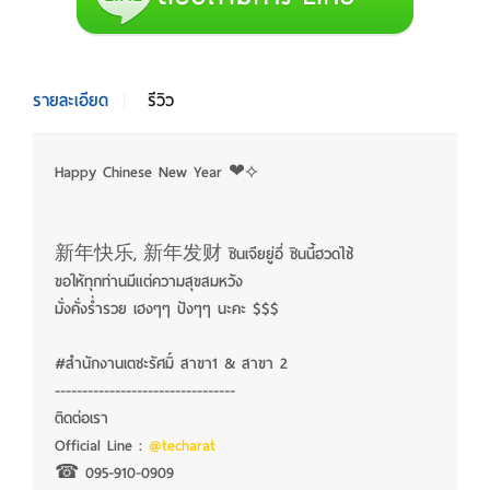
รายละเอียด
รีวิว
Happy Chinese New Year ❤⟡
新年快乐, 新年发财 ซินเจียยู่อี่ ซินนี้ฮวดไช้
ขอให้ทุกท่านมีแต่ความสุขสมหวัง
มั่งคั่งร่ำรวย เฮงๆๆ ปังๆๆ นะคะ $$$
#สำนักงานเตชะรัศมิ์ สาขา1 & สาขา 2
---------------------------------
ติดต่อเรา
Official Line :
@techarat
☎︎ 095-910-0909