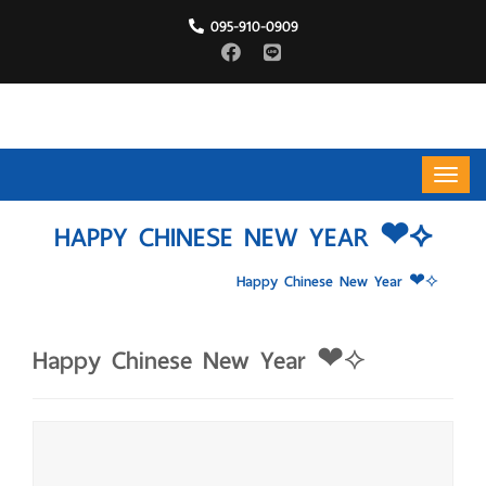
095-910-0909
HAPPY CHINESE NEW YEAR ❤⟡
HOME
กิจกรรมของเรา
Happy Chinese New Year ❤⟡
Happy Chinese New Year ❤⟡